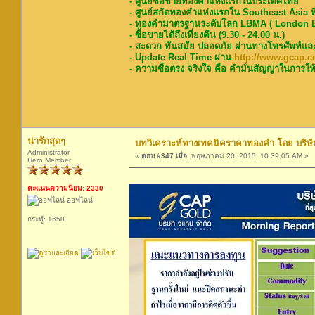
- ศูนย์ซื้อขายทองคำแห่งแรกในประเทศไทย
- ศูนย์สกัดทองคำแห่งแรกใน Southeast Asia ท
- ทองคำมาตรฐานระดับโลก LBMA ( London Bu
- ซื้อขายได้ถึงเที่ยงคืน (9.30 - 24.00 น.)
- สะดวก ทันสมัย ปลอดภัย ผ่านทางโทรศัพท์แล
- Update Real Time ผ่าน
http://www.gcap.co
- ความซื่อตรง จริงใจ คือ คำมั่นสัญญาในการให้
น่ารักสุดๆ
บทวิเคราะห์ทางเทคนิคราคาทองคำ โดย บริษัท
Administrator
«
ตอบ #347 เมื่อ:
พฤษภาคม 20, 2015, 10:39:05 AM »
Hero Member
คะแนนความนิยม: 2330
ออฟไลน์
กระทู้: 1658