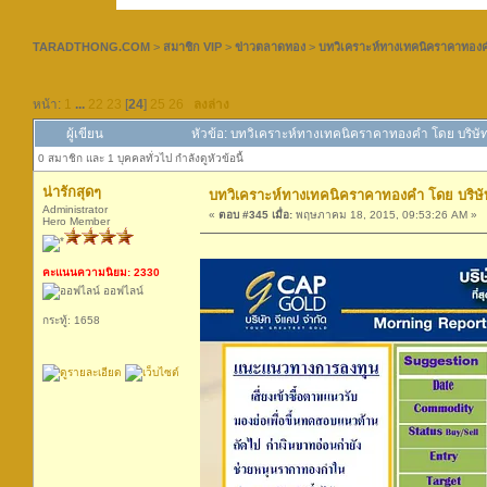
TARADTHONG.COM
>
สมาชิก VIP
>
ข่าวตลาดทอง
>
บทวิเคราะห์ทางเทคนิคราคาทองคำ
หน้า:
1
...
22
23
[
24
]
25
26
ลงล่าง
ผู้เขียน
หัวข้อ: บทวิเคราะห์ทางเทคนิคราคาทองคำ โดย บริษัท
0 สมาชิก และ 1 บุคคลทั่วไป กำลังดูหัวข้อนี้
น่ารักสุดๆ
บทวิเคราะห์ทางเทคนิคราคาทองคำ โดย บริษัท
Administrator
«
ตอบ #345 เมื่อ:
พฤษภาคม 18, 2015, 09:53:26 AM »
Hero Member
คะแนนความนิยม: 2330
ออฟไลน์
กระทู้: 1658