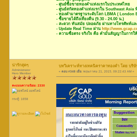
- ศูนย์ซื้อขายทองคำแห่งแรกในประเทศไทย
- ศูนย์สกัดทองคำแห่งแรกใน Southeast Asia ท
- ทองคำมาตรฐานระดับโลก LBMA ( London Bu
- ซื้อขายได้ถึงเที่ยงคืน (9.30 - 24.00 น.)
- สะดวก ทันสมัย ปลอดภัย ผ่านทางโทรศัพท์แล
- Update Real Time ผ่าน
http://www.gcap.co
- ความซื่อตรง จริงใจ คือ คำมั่นสัญญาในการให้
น่ารักสุดๆ
บทวิเคราะห์ทางเทคนิคราคาทองคำ โดย บริษัท
Administrator
«
ตอบ #348 เมื่อ:
พฤษภาคม 21, 2015, 09:22:43 AM »
Hero Member
คะแนนความนิยม: 2330
ออฟไลน์
กระทู้: 1658