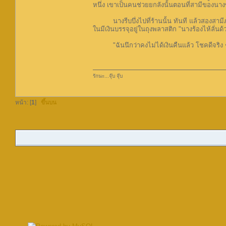
หนึ่ง เขาเป็นคนช่วยยกลังนั้นตอนที่สามีของนางขา
นางรีบบึ่งไปที่ร้านนั้น ทันที แล้วสองสามีภรร
ในมีเงินบรรจุอยู่ในถุงพลาสติก "นางร้องไห้ลั่นด
"ฉันนึกว่าคงไม่ได้เงินคืนแล้ว โชคดีจริง ๆ"
รักนะ...จุ๊บ จุ๊บ
หน้า: [
1
]
ขึ้นบน