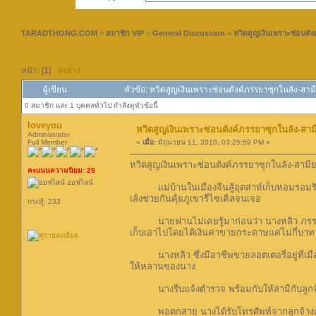
TARADTHONG.COM
>
สมาชิก VIP
>
General Discussion
>
หวิดสูญเงินเพราะซ่อนตั
หน้า: [
1
]
ลงล่าง
ผู้เขียน
หัวข้อ: หวิดสูญเงินเพราะซ่อนตังค์ภรรยาซุกในลัง-สาม
0 สมาชิก และ 1 บุคคลทั่วไป กำลังดูหัวข้อนี้
loveyou
หวิดสูญเงินเพราะซ่อนตังค์ภรรยาซุกในลัง-สา
Administrator
Full Member
«
เมื่อ:
มิถุนายน 11, 2010, 03:25:59 PM »
หวิดสูญเงินเพราะซ่อนตังค์ภรรยาซุกในลัง-สามี
คะแนนความนิยม: 29
ออฟไลน์
แม่บ้านในเมืองจีนสู้อุตส่าห์เก็บหอมรอมริบมา
เล้งช่วยกันคุ้ยภูเขารีไซเคิลจนเจอ
กระทู้: 233
นายฟานไม่เคยรู้มาก่อนว่า นางหลิว ภรรยา แ
เก็บเอาไปโดยได้เงินค่าขายกระดาษแค่ไม่กี่บาท
นางหลิว ซึ่งมีอาชีพขายลอตเตอรี่อยู่ที่เมืองจ
ให้หลานของนาง
นางรีบแจ้งตำรวจ พร้อมกับให้สามีกับลูกจ้า
พอตกสาย นางได้รับโทรศัพท์จากลูกจ้างแจ้งว่า 