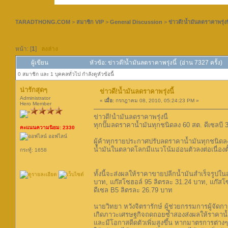
TARADTHONG.COM
>
สมาชิก VIP
>
General Discussion
>
ข่าวดี!น้ำมันลดราคาพรุ่งนี
หน้า: [
1
]
ลงล่าง
ผู้เขียน
หัวข้อ: ข่าวดี!น้ำมันลดราคาพรุ่งนี้ (อ่าน 7327 ครั้ง)
0 สมาชิก และ 1 บุคคลทั่วไป กำลังดูหัวข้อนี้
น่ารักสุดๆ
ข่าวดี!น้ำมันลดราคาพรุ่งนี้
Administrator
«
เมื่อ:
กรกฎาคม 08, 2010, 05:24:23 PM »
Hero Member
ข่าวดี!น้ำมันลดราคาพรุ่งนี้
ทุกปั๊มลดราคาน้ำมันทุกชนิดลง 60 สต. ดีเซลบี 3 3
คะแนนความนิยม: 2330
ออฟไลน์
ผู้ค้าทุกรายประกาศปรับลดราคาน้ำมันทุกชนิดล
น้ำมันในตลาดโลกมีแนวโน้มอ่อนตัวลงต่อเนื่องตั้ง
กระทู้: 1658
ทั้งนี้จะส่งผลให้ราคาขายปลีกน้ำมันสำเร็จรูปใน
บาท, แก๊สโซฮอล์ 95 ลิตรละ 31.24 บาท, แก๊สโ
ดีเซล B5 ลิตรละ 26.79 บาท
นายวิทยา หวังจิตรารักษ์ ผู้ช่วยกรรมการผู้จั
เกิดภาวะเศรษฐกิจถดถอยซ้ำสองส่งผลให้ราคาน้ำม
และมีโอกาสดีดตัวเพิ่มสูงขึ้น หากมาตรการต่าง