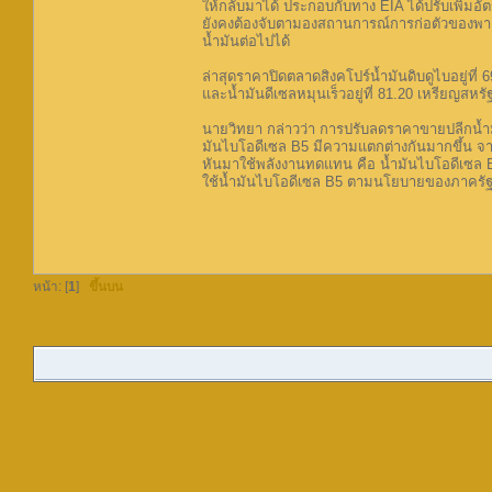
ให้กลับมาได้ ประกอบกับทาง EIA ได้ปรับเพิ่มอัต
ยังคงต้องจับตามองสถานการณ์การก่อตัวของพายุ
น้ำมันต่อไปได้
ล่าสุดราคาปิดตลาดสิงคโปร์น้ำมันดิบดูไบอยู่ที่ 
และน้ำมันดีเซลหมุนเร็วอยู่ที่ 81.20 เหรียญสหรั
นายวิทยา กล่าวว่า การปรับลดราคาขายปลีกน้ำมันก
มันไบโอดีเซล B5 มีความแตกต่างกันมากขึ้น จากเดิม
หันมาใช้พลังงานทดแทน คือ น้ำมันไบโอดีเซล B
ใช้น้ำมันไบโอดีเซล B5 ตามนโยบายของภาครัฐฯ
หน้า: [
1
]
ขึ้นบน