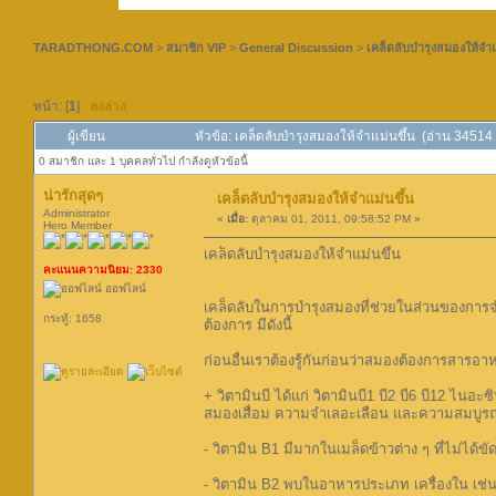
TARADTHONG.COM
>
สมาชิก VIP
>
General Discussion
>
เคล็ดลับบำรุงสมองให้จำแ
หน้า: [
1
]
ลงล่าง
ผู้เขียน
หัวข้อ: เคล็ดลับบำรุงสมองให้จำแม่นขึ้น (อ่าน 34514 ค
0 สมาชิก และ 1 บุคคลทั่วไป กำลังดูหัวข้อนี้
น่ารักสุดๆ
เคล็ดลับบำรุงสมองให้จำแม่นขึ้น
Administrator
«
เมื่อ:
ตุลาคม 01, 2011, 09:58:52 PM »
Hero Member
เคล็ดลับบำรุงสมองให้จำแม่นขึ้น
คะแนนความนิยม: 2330
ออฟไลน์
เคล็ดลับในการบำรุงสมองที่ช่วยในส่วนของการจำร
กระทู้: 1658
ต้องการ มีดังนี้
ก่อนอื่นเราต้องรู้กันก่อนว่าสมองต้องการสารอา
+ วิตามินบี ได้แก่ วิตามินบี1 บี2 บี6 บี12 ไน
สมองเสื่อม ความจำเลอะเลือน และความสมบูรณ์
- วิตามิน B1 มีมากในเมล็ดข้าวต่าง ๆ ที่ไม่ได้ขั
- วิตามิน B2 พบในอาหารประเภท เครื่องใน เช่น ต