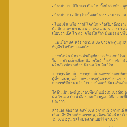
- วิตามิน B6 มีในปลา เป็ด ไก่ เนื้อสัตว์ กล้วย
- วิตามิน B12 มีอยู่ในเนื้อสัตว์ต่างๆ อาหาร
- ไนอะซิน หรือ กรดนิโคตินิก หรือเรียกอีกอย่าง
ตัว มีความทนทานต่อความร้อน แสงสว่าง กรด ด่า
เนื้อปลา เป็ด ไก่ ถั่ว เครื่องในสัตว์ มันฝรั่ง ธัญพ
- แพนโธทีนิค หรือ วิตามิน B5 ช่วยกระตุ้นภูมิ
ธัญพืชไม่ขัดขาวและไข่
- กรดโฟลิก มีความสำคัญต่อการสร้างเซลล์ใหม
ในการสร้างเม็ดเลือด มีมากในผักใบเขียวจัด เช่น ผ
ผลิตภัณฑ์ถั่วเหลือง ตับ นม ไข่ โยเกิร์ต
+ ธาตุเหล็ก เป็นแร่ธาตุจำเป็นต่อการนำออกซิเ
ผู้ที่ขาดธาตุเหล็ก จะช่วยกระตุ้นการทำงานของ
อาหารที่มีธาตุเหล็ก ได้แก่ เนื้อสัตว์ ตับ เครื่อ
โคลีน เป็น องค์ประกอบที่พบในเยื่อหุ้มเซลล์สม
คือ ไข่แดง ตับ ถั่วลิสง เนยถั่ว บรูเออส์ยีส ส่
แตงกวา
สารแอนตี้ออกซิแดนท์ เช่น วิตามินซี วิตามินอี 
เสื่อม พืชที่ช่วยต้านสารอนุมูลอิสระได้แก่ 
ไม้ เช่น องุ่น ผลไม้ประเภทเบอร์รี ชาเขียว