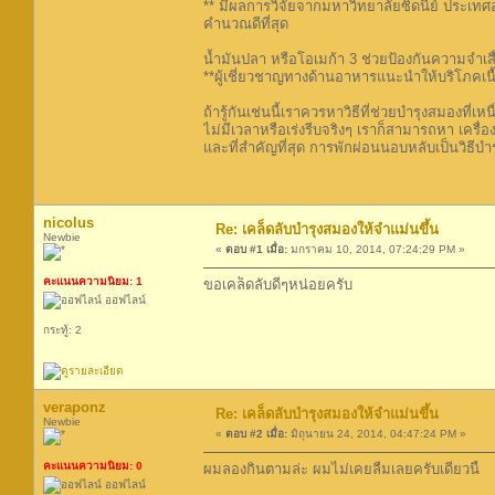
** มีผลการวิจัยจากมหาวิทยาลัยซิดนีย์ ประเทศ
คำนวณดีที่สุด
น้ำมันปลา หรือโอเมก้า 3 ช่วยป้องกันความจำเ
**ผู้เชี่ยวชาญทางด้านอาหารแนะนำให้บริโภคเนื้
ถ้ารู้กันเช่นนี้เราควรหาวิธีที่ช่วยบำรุงสมองที
ไม่มีเวลาหรือเร่งรีบจริงๆ เราก็สามารถหา เครื
และที่สำคัญที่สุด การพักผ่อนนอบหลับเป็นวิธีบำร
nicolus
Re: เคล็ดลับบำรุงสมองให้จำแม่นขึ้น
Newbie
«
ตอบ #1 เมื่อ:
มกราคม 10, 2014, 07:24:29 PM »
คะแนนความนิยม: 1
ขอเคล็ดลับดีๆหน่อยครับ
ออฟไลน์
กระทู้: 2
veraponz
Re: เคล็ดลับบำรุงสมองให้จำแม่นขึ้น
Newbie
«
ตอบ #2 เมื่อ:
มิถุนายน 24, 2014, 04:47:24 PM »
คะแนนความนิยม: 0
ผมลองกินตามล่ะ ผมไม่เคยลืมเลยครับเดี๋ยวนี้
ออฟไลน์