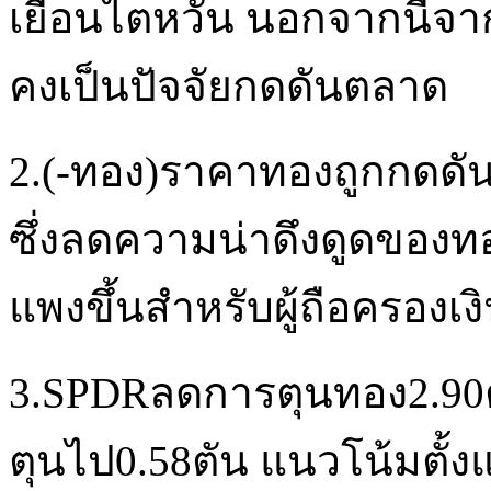
เยือนไตหวัน นอกจากนี้จา
คงเป็นปัจจัยกดดันตลาด
2.(-ทอง)ราคาทองถูกกดดั
ซึ่งลดความน่าดึงดูดของ
แพงขึ้นสำหรับผู้ถือครองเงิ
3.SPDRลดการตุนทอง2.90ตัน
ตุนไป0.58ตัน แนวโน้มตั้ง