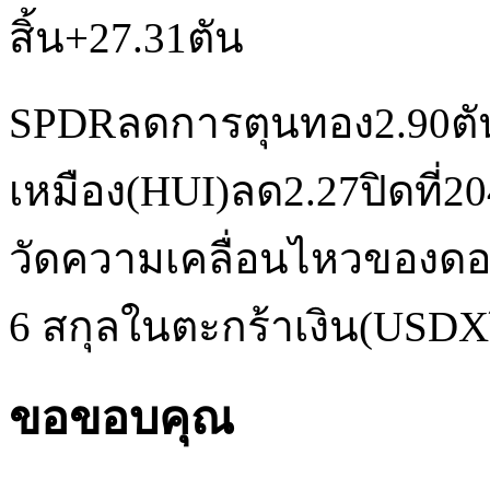
สิ้น+27.31ตัน
SPDRลดการตุนทอง2.90ตัน
เหมือง(HUI)ลด2.27ปิดที่204
วัดความเคลื่อนไหวของดอลล
6 สกุลในตะกร้าเงิน(USDX
ขอขอบคุณ