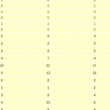
0
0
0
0
0
1
0
0
0
0
0
0
1
1
1
0
0
0
0
0
4
2
2
5
2
2
5
4
7
4
15
21
17
5
13
12
0
0
2
1
1
2
3
5
4
4
23
6
8
8
8