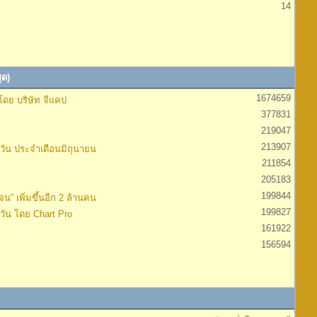
14
ุด)
1674659
ดย บริษัท จีแคป
377831
219047
213907
ัน ประจำเดือนมิถุนายน
211854
205183
199844
น” เพิ่มขึ้นอีก 2 ล้านคน
199827
ัน โดย Chart Pro
161922
156594